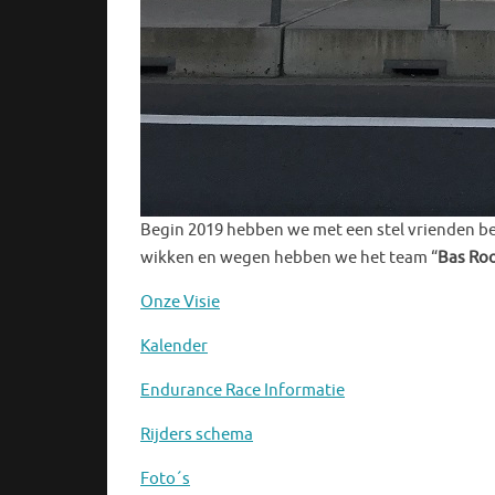
Begin 2019 hebben we met een stel vrienden be
wikken en wegen hebben we het team “
Bas Ro
Onze Visie
Kalender
Endurance Race Informatie
Rijders schema
Foto´s