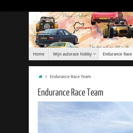
Skip
to
content
Skip
Home
Mijn autorace hobby
Endurance Race
to
content
Home
Endurance Race Team
Endurance Race Team