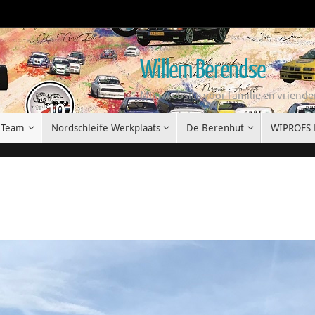
Willem Berendse
Mijn website voor familie en vriend
 Team
Nordschleife Werkplaats
De Berenhut
WIPROFS 