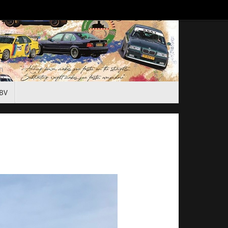
en
BV